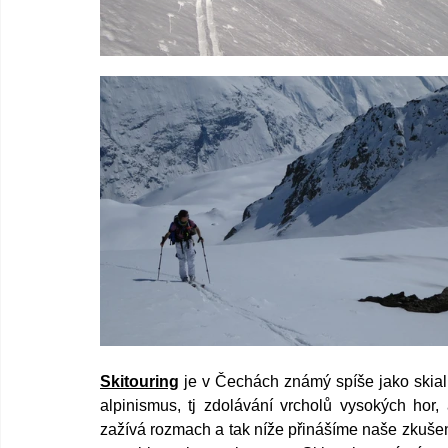
Skitouring
 je v Čechách známý spíše jako skia
alpinismus, tj zdolávání vrcholů vysokých hor, 
zažívá rozmach a tak níže přinášíme naše zkušeno