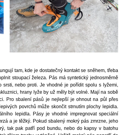
ungují tam, kde je dostatečný kontakt se sněhem, třeba 
plnit stoupací železa. Pás má syntetický jednosměrně 
srsti, nebo proti. Je vhodné je pořídit spolu s lyžemi, 
kluznici, hrany lyže by už měly být volné. Mají na sobě 
ci. Pro sbalení pásů je nejlepší je ohnout na půl přes 
epivých povrchů může skončit strnutím plochy lepidla. 
álního lepidla. Pásy je vhodné impregnovat speciální 
rzá a je těžký. Pokud sbalený mokrý pás zmrzne, jeho 
rý, tak pak patří pod bundu, nebo do kapsy v batohu 