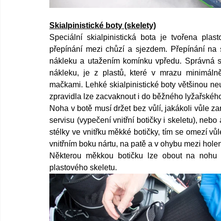
Skialpinistické boty (skelety)
Speciální skialpinistická bota je tvořena pla
přepínání mezi chůzí a sjezdem. Přepínání na 
nákleku a utažením komínku vpředu. Správná ski
nákleku, je z plastů, které v mrazu minimálně
mačkami. Lehké skialpinistické boty většinou ne
zpravidla lze zacvaknout i do běžného lyžařského v
Noha v botě musí držet bez vůlí, jakákoli vůle za
servisu (vypečení vnitřní botičky i skeletu), neb
stélky ve vnitřku měkké botičky, tím se omezí vů
vnitřním boku nártu, na patě a v ohybu mezi holen
Některou měkkou botičku lze obout na nohu 
plastového skeletu.