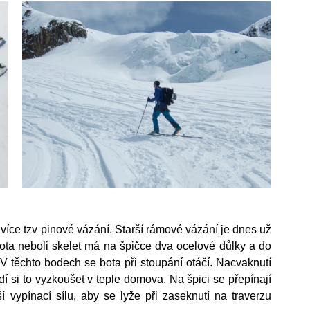
více tzv pinové vázání. Starší rámové vázání je dnes už 
á bota neboli skelet má na špičce dva ocelové důlky a do 
V těchto bodech se bota při stoupání otáčí. Nacvaknutí 
í si to vyzkoušet v teple domova. Na špici se přepínají 
ypínací sílu, aby se lyže při zaseknutí na traverzu 