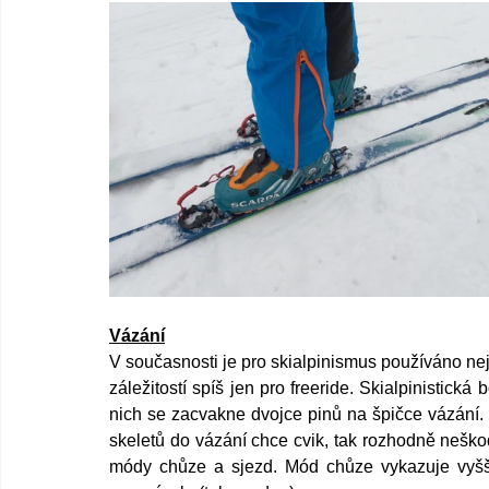
Vázání
V současnosti je pro skialpinismus používáno nej
záležitostí spíš jen pro freeride. Skialpinistick
nich se zacvakne dvojce pinů na špičce vázání. 
skeletů do vázání chce cvik, tak rozhodně neškod
módy chůze a sjezd. Mód chůze vykazuje vyšší v