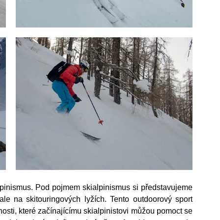
lpinismus. Pod pojmem skialpinismus si představujeme 
ale na skitouringových lyžích. Tento outdoorový sport 
sti, které začínajícímu skialpinistovi můžou pomoct se 