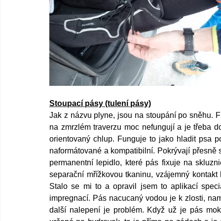
Stoupací pásy (tulení pásy)
Jak z názvu plyne, jsou na stoupání po sněhu. F
na zmrzlém traverzu moc nefungují a je třeba do
orientovaný chlup. Funguje to jako hladit psa po 
naformátované a kompatibilní. Pokrývají přesně s
permanentní lepidlo, které pás fixuje na skluzni
separační mřížkovou tkaninu, vzájemný kontakt l
Stalo se mi to a opravil jsem to aplikací speci
impregnací. Pás nacucaný vodou je k zlosti, nam
další nalepení je problém. Když už je pás mok