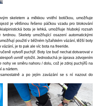
stovým skeletem a měkkou vnitřní botičkou, umožňuje 
sjezd je většinou řešeno páčkou vzadu pro blokování 
alpinistická bota je lehká, umožňuje hluboký rozsah 
 tvrdnou. Skelety umožňující osazení automatickými 
umožňují použití v běžném lyžařském vázání, těžší boty 
ázání, je to pak ale víc bota na freeride.
ručeně vytvoří puchýř. Boty lze buď nechat dotvarovat v 
o alespoň uvnitř vyložit. Jednoduchá je úprava zdvojením 
le nohy ve směru nahoru / dolu, což je zdroj puchýřů na 
í a nártem.
samostatně a po jejím zavázání se s ní nazout do 