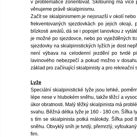
v problematice zorientovat. Skitouring má více 
věnujeme právě skialpinismu.
Začít se skialpinismem je nejsnazší v okolí neb
frekventovaných sjezdovkách po jejich okraji, 
blízkosti areálů, dá se i popojet lanovkou z vytá
je možné po sjezdovce, nebo po vyježděných tra
sjezdovky na skialpinistických lyžích je dost nepř
není výbava na celodenní jezdění po tvrdé pist
lavinového nebezpečí a pokud možno v dosahu s
základ pro začínající skialpinisty a pro rekreační sk
Lyže
Speciální skialpinistické lyže jsou lehké, poměr
lépe nese v hlubokém sněhu, takže těžcí a vysocí
úkor obratnosti. Malý těžký skialpinista má prob
svahu. Běžná délka lyže je 160 - 180 cm. Šířka ly
s tím se skialpinista potká málokdy. Šířka pod
sněhu. Obvyklý sníh je tvrdý, přemrzlý, vyfoukaný
firn.