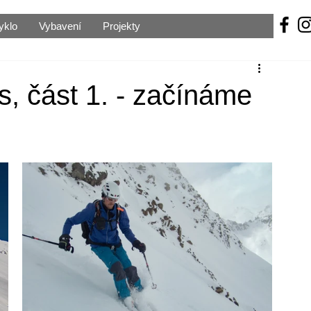
yklo
Vybavení
Projekty
s, část 1. - začínáme