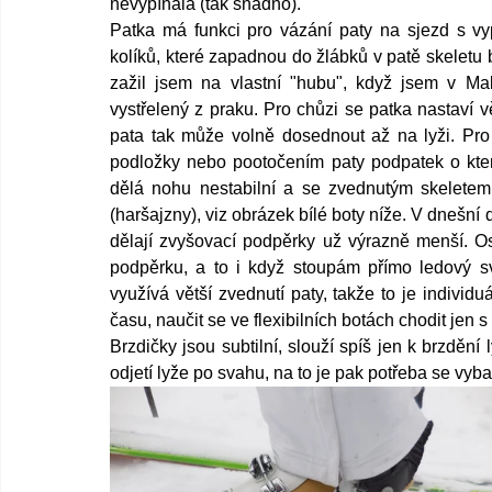
nevypínala (tak snadno).
Patka má funkci pro vázání paty na sjezd s vypí
kolíků, které zapadnou do žlábků v patě skeletu 
zažil jsem na vlastní "hubu", když jsem v Make
vystřelený z praku. Pro chůzi se patka nastaví vě
pata tak může volně dosednout až na lyži. Pro
podložky nebo pootočením paty podpatek o kter
dělá nohu nestabilní a se zvednutým skeletem
(haršajzny), viz obrázek bílé boty níže. V dnešní 
dělají zvyšovací podpěrky už výrazně menší. O
podpěrku, a to i když stoupám přímo ledový s
využívá větší zvednutí paty, takže to je indivi
času, naučit se ve flexibilních botách chodit jen
Brzdičky jsou subtilní, slouží spíš jen k brzděn
odjetí lyže po svahu, na to je pak potřeba se vybav