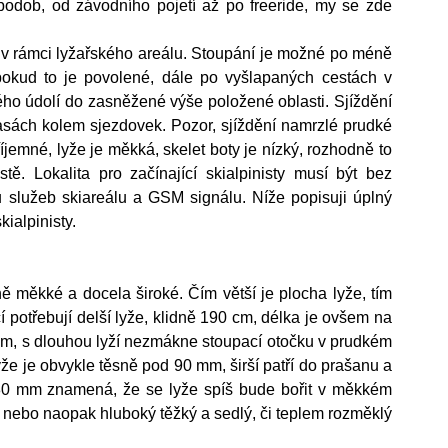
podob, od závodního pojetí až po freeride, my se zde 
o v rámci lyžařského areálu. Stoupání je možné po méně 
pokud to je povolené, dále po vyšlapaných cestách v 
tého údolí do zasněžené výše položené oblasti. Sjíždění 
sách kolem sjezdovek. Pozor, sjíždění namrzlé prudké 
íjemné, lyže je měkká, skelet boty je nízký, rozhodně to 
ě. Lokalita pro začínající skialpinisty musí být bez 
lužeb skiareálu a GSM signálu. Níže popisuji úplný 
ialpinisty.  
ně měkké a docela široké. Čím větší je plocha lyže, tím 
 potřebují delší lyže, klidně 190 cm, délka je ovšem na 
lém, s dlouhou lyží nezmákne stoupací otočku v prudkém 
že je obvykle těsně pod 90 mm, širší patří do prašanu a 
 80 mm znamená, že se lyže spíš bude bořit v měkkém 
 nebo naopak hluboký těžký a sedlý, či teplem rozměklý  