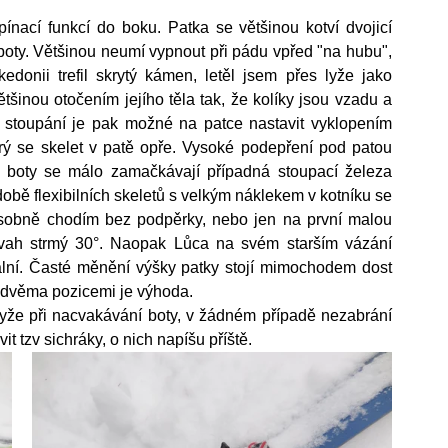
nací funkcí do boku. Patka se většinou kotví dvojicí 
boty. Většinou neumí vypnout při pádu vpřed "na hubu", 
donii trefil skrytý kámen, letěl jsem přes lyže jako 
tšinou otočením jejího těla tak, že kolíky jsou vzadu a 
 stoupání je pak možné na patce nastavit vyklopením 
ý se skelet v patě opře. Vysoké podepření pod patou 
 boty se málo zamačkávají případná stoupací železa 
době flexibilních skeletů s velkým náklekem v kotníku se 
sobně chodím bez podpěrky, nebo jen na první malou 
vah strmý 30°. Naopak Lůca na svém starším vázání 
duální. Časté měnění výšky patky stojí mimochodem dost 
 s dvěma pozicemi je výhoda.
í lyže při nacvakávání boty, v žádném případě nezabrání 
it tzv sichráky, o nich napíšu příště.