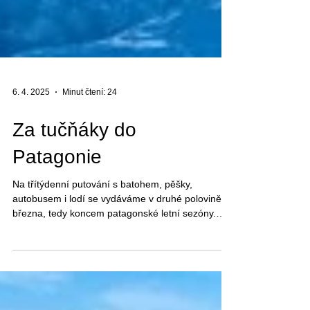
6. 4. 2025
Minut čtení: 24
Za tučňáky do
Patagonie
Na třítýdenní putování s batohem, pěšky,
autobusem i lodí se vydáváme v druhé polovině
března, tedy koncem patagonské letní sezóny.
Přicházející podzim barví přírodu a počasí nám
stihne ukázat všechny své podoby.