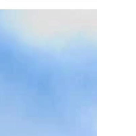
Novohradskými horami a hustými lesy jižních
Čech až na místo, kde to všechno před třemi a půl
lety začalo - na Nejjižnější bod Česka.