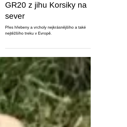
21. 7. 2024
Minut čtení: 26
GR20 z jihu Korsiky na
sever
Přes hřebeny a vrcholy nejkrásnějšího a také
nejtěžšího treku v Evropě.